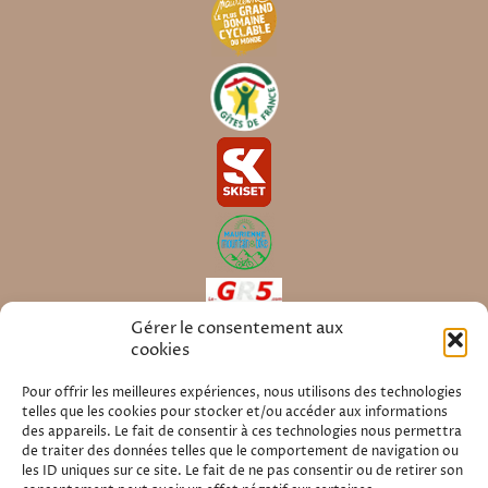
Gérer le consentement aux
cookies
Pour offrir les meilleures expériences, nous utilisons des technologies
Au Coeur
En savoir plus sur
telles que les cookies pour stocker et/ou accéder aux informations
des Alpes
,
une chambre
des appareils. Le fait de consentir à ces technologies nous permettra
d'hotes
en
Savoie
, 73500
de traiter des données telles que le comportement de navigation ou
Villarodin Bourget
et sur les plus
les ID uniques sur ce site. Le fait de ne pas consentir ou de retirer son