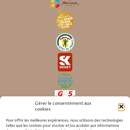
Gérer le consentement aux
cookies
Pour offrir les meilleures expériences, nous utilisons des technologies
Au Coeur
En savoir plus sur
telles que les cookies pour stocker et/ou accéder aux informations
des Alpes
,
une chambre